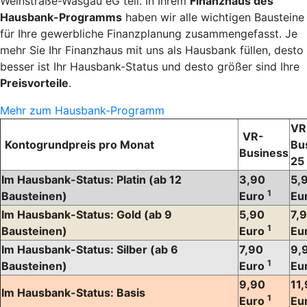
Weinstraße-Wasgau eG teil. In Ihrem
Finanzhaus des
Hausbank-Programms
haben wir alle wichtigen Bausteine
für Ihre gewerbliche Finanzplanung zusammengefasst. Je
mehr Sie Ihr Finanzhaus mit uns als Hausbank füllen, desto
besser ist Ihr Hausbank-Status und desto größer sind Ihre
Preisvorteile
.
Mehr zum Hausbank-Programm
VR
VR-
Kontogrundpreis pro Monat
Bu
Business
25
Im Hausbank-Status: Platin
(ab 12
3,90
5,
1
Bausteinen)
Euro
Eu
Im Hausbank-Status: Gold
(ab 9
5,90
7,
1
Bausteinen)
Euro
Eu
Im Hausbank-Status: Silber
(ab 6
7,90
9,
1
Bausteinen)
Euro
Eu
9,90
11
Im Hausbank-Status: Basis
1
Euro
Eu