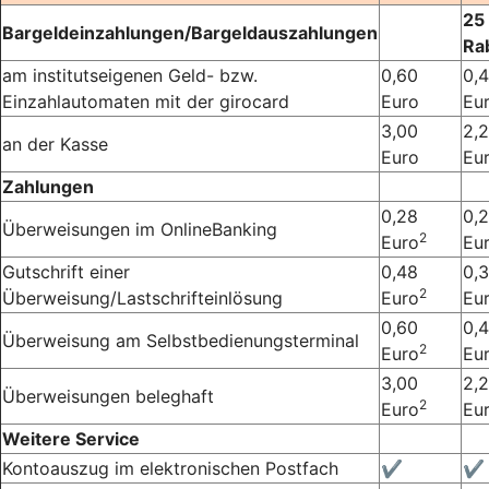
25
Bargeldeinzahlungen/Bargeldauszahlungen
Ra
am institutseigenen Geld- bzw.
0,60
0,
Einzahlautomaten mit der girocard
Euro
Eu
3,00
2,
an der Kasse
Euro
Eu
Zahlungen
0,28
0,2
Überweisungen im OnlineBanking
2
Euro
Eu
Gutschrift einer
0,48
0,
2
Überweisung/Lastschrifteinlösung
Euro
Eu
0,60
0,
Überweisung am Selbstbedienungsterminal
2
Euro
Eu
3,00
2,
Überweisungen beleghaft
2
Euro
Eu
Weitere Service
Kontoauszug im elektronischen Postfach
✔
✔