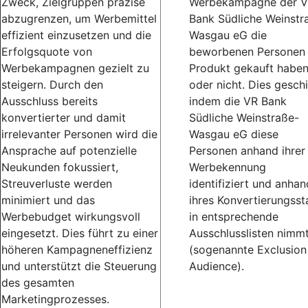
Zweck, Zielgruppen präzise
Werbekampagne der 
abzugrenzen, um Werbemittel
Bank Südliche Weinstr
effizient einzusetzen und die
Wasgau eG die
Erfolgsquote von
beworbenen Personen
Werbekampagnen gezielt zu
Produkt gekauft habe
steigern. Durch den
oder nicht. Dies geschi
Ausschluss bereits
indem die VR Bank
konvertierter und damit
Südliche Weinstraße-
irrelevanter Personen wird die
Wasgau eG diese
Ansprache auf potenzielle
Personen anhand ihrer
Neukunden fokussiert,
Werbekennung
Streuverluste werden
identifiziert und anhan
minimiert und das
ihres Konvertierungsst
Werbebudget wirkungsvoll
in entsprechende
eingesetzt. Dies führt zu einer
Ausschlusslisten nimm
höheren Kampagneneffizienz
(sogenannte Exclusion
und unterstützt die Steuerung
Audience).
des gesamten
Marketingprozesses.