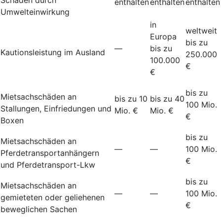
enthalten
enthalten
enthalten
Umwelteinwirkung
in
weltweit
Europa
bis zu
—
bis zu
Kautionsleistung im Ausland
250.000
100.000
€
€
bis zu
Mietsachschäden an
bis zu 10
bis zu 40
100 Mio.
Stallungen, Einfriedungen und
Mio. €
Mio. €
€
Boxen
bis zu
Mietsachschäden an
—
—
100 Mio.
Pferdetransportanhängern
€
und Pferdetransport-Lkw
bis zu
Mietsachschäden an
—
—
100 Mio.
gemieteten oder geliehenen
€
beweglichen Sachen