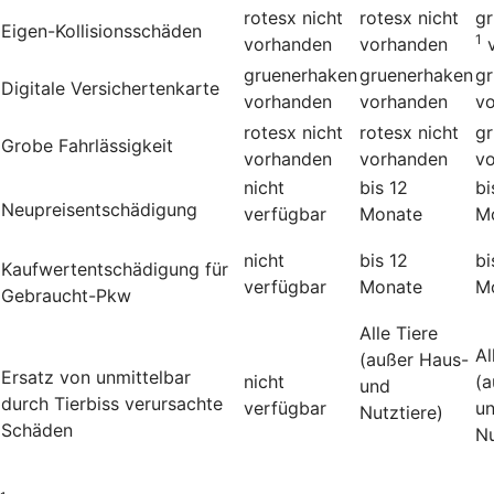
rotesx
nicht
rotesx
nicht
g
Eigen-Kollisionsschäden
1
vorhanden
vorhanden
gruenerhaken
gruenerhaken
g
Digitale Versichertenkarte
vorhanden
vorhanden
v
rotesx
nicht
rotesx
nicht
g
Grobe Fahrlässigkeit
vorhanden
vorhanden
v
nicht
bis 12
bi
Neupreisentschädigung
verfügbar
Monate
M
nicht
bis 12
bi
Kauf­wert­entschädi­gung für
verfügbar
Monate
M
Gebraucht-Pkw
Alle Tiere
Al
(außer Haus-
Ersatz von unmittelbar
nicht
(a
und
durch Tierbiss verur­sachte
verfügbar
u
Nutztiere)
Schäden
Nu