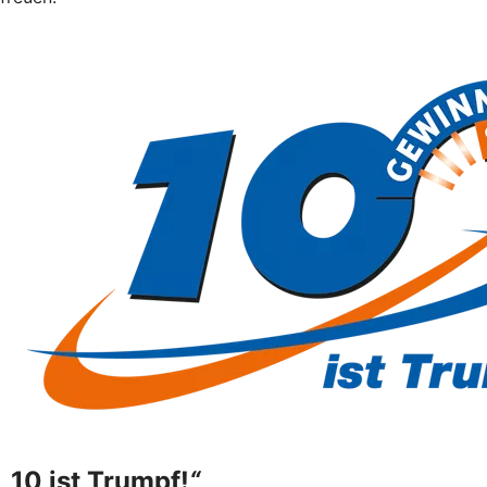
„
10 ist Trumpf!
“