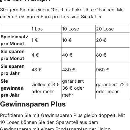
Steigern Sie mit einem 10er-Los-Paket Ihre Chancen. Mit
einem Preis von 5 Euro pro Los sind Sie dabei.
1 Los
10 Lose
20 Lose
Spieleinsatz
1 €
10 €
20 €
pro Monat
Sie sparen
4 €
40 €
80 €
pro Monat
Sie sparen
48 €
480 €
960 €
pro Jahr
Sie
garantiert
vielleicht 3 €
garantiert 72 €
gewinnen
36 € oder
oder mehr
oder mehr
pro Jahr
mehr
Gewinnsparen Plus
Profitieren Sie mit Gewinnsparen Plus gleich doppelt. Mit
10 Losen können Sie den Sparanteil aus dem
Gewinnsparen mit einem Fondssparplan der Union