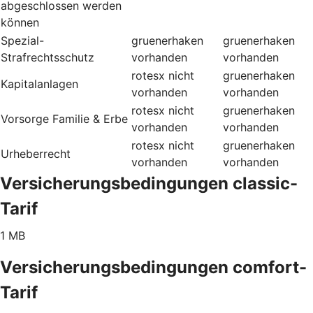
abgeschlossen werden
können
Spezial-
gruenerhaken
gruenerhaken
Strafrechtsschutz
vorhanden
vorhanden
rotesx
nicht
gruenerhaken
Kapitalanlagen
vorhanden
vorhanden
rotesx
nicht
gruenerhaken
Vorsorge Familie & Erbe
vorhanden
vorhanden
rotesx
nicht
gruenerhaken
Urheberrecht
vorhanden
vorhanden
Versicherungsbedingungen classic-
Tarif
1 MB
Versicherungsbedingungen comfort-
Tarif