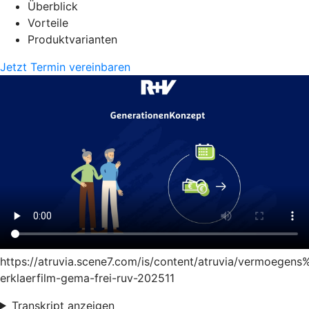
Überblick
Vorteile
Produktvarianten
Jetzt Termin vereinbaren
https://atruvia.scene7.com/is/content/atruvia/vermoege
erklaerfilm-gema-frei-ruv-202511
Transkript anzeigen