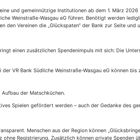
ine und gemeinnützige Institutionen ab dem 1. März 2026 g
dliche Weinstraße-Wasgau eG führen. Benötigt werden ledigl
 den Vereinen die „Glückspaten“ der Bank zur Seite und un
ringt einen zusätzlichen Spendenimpuls mit sich: Die Unter
bei der VR Bank Südliche Weinstraße-Wasgau eG können bis
m Aufbau der Matschküchen.
aktives Spielen gefördert werden – auch der Gedanke des g
nsparent. Menschen aus der Region können „Glücksbringer“
nz ohne Registrierung. Zusätzlich können private Spenden ü