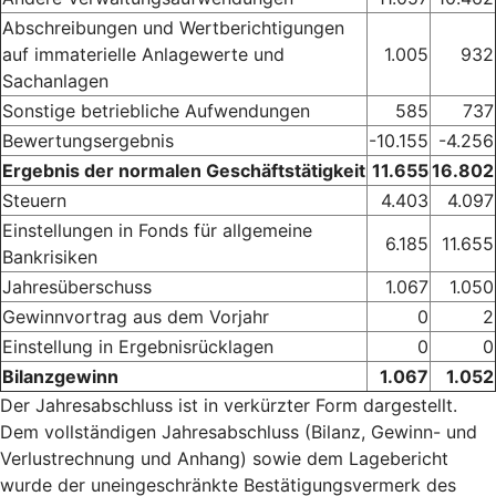
Abschreibungen und Wertberichtigungen
auf immaterielle
Anlagewerte und
1.005
932
Sachanlagen
Sonstige betriebliche Aufwendungen
585
737
Bewertungsergebnis
-10.155
-4.256
Ergebnis der normalen Geschäftstätigkeit
11.655
16.802
Steuern
4.403
4.097
Einstellungen in Fonds für allgemeine
6.185
11.655
Bankrisiken
Jahresüberschuss
1.067
1.050
Gewinnvortrag aus dem Vorjahr
0
2
Einstellung in Ergebnisrücklagen
0
0
Bilanzgewinn
1.067
1.052
Der Jahresabschluss ist in verkürzter Form dargestellt.
Dem vollständigen Jahresabschluss (Bilanz, Gewinn- und
Verlustrechnung und Anhang) sowie dem Lagebericht
wurde der uneingeschränkte Bestätigungsvermerk des