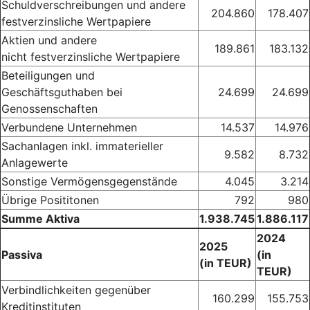
Schuldverschreibungen und andere
204.860
178.407
festverzinsliche Wertpapiere
Aktien und andere
189.861
183.132
nicht festverzinsliche Wertpapiere
Beteiligungen und
Geschäftsguthaben bei
24.699
24.699
Genossenschaften
Verbundene Unternehmen
14.537
14.976
Sachanlagen inkl. immaterieller
9.582
8.732
Anlagewerte
Sonstige Vermögensgegenstände
4.045
3.214
Übrige Posititonen
792
980
Summe Aktiva
1.938.745
1.886.117
2024
2025
Passiva
(in
(in TEUR)
TEUR)
Verbindlichkeiten gegenüber
160.299
155.753
Kreditinstituten