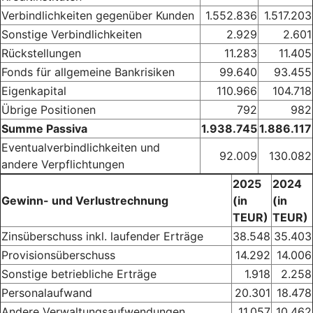
Verbindlichkeiten gegenüber Kunden
1.552.836
1.517.203
Sonstige Verbindlichkeiten
2.929
2.601
Rückstellungen
11.283
11.405
Fonds für allgemeine Bankrisiken
99.640
93.455
Eigenkapital
110.966
104.718
Übrige Positionen
792
982
Summe Passiva
1.938.745
1.886.117
Eventualverbindlichkeiten und
92.009
130.082
andere Verpflichtungen
2025
2024
Gewinn- und Verlustrechnung
(in
(in
TEUR)
TEUR)
Zinsüberschuss inkl. laufender Erträge
38.548
35.403
Provisionsüberschuss
14.292
14.006
Sonstige betriebliche Erträge
1.918
2.258
Personalaufwand
20.301
18.478
Andere Verwaltungsaufwendungen
11.057
10.462