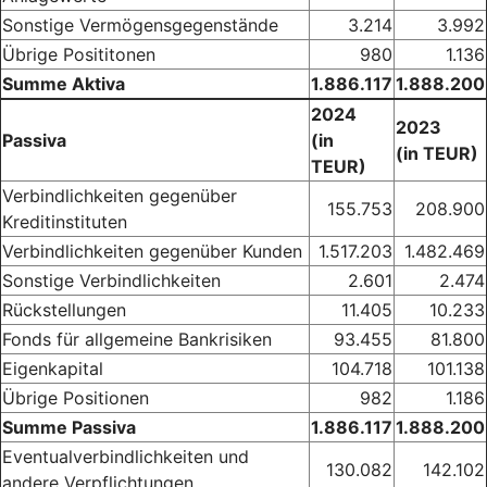
Sonstige Vermögensgegenstände
3.214
3.992
Übrige Posititonen
980
1.136
Summe Aktiva
1.886.117
1.888.200
2024
2023
Passiva
(in
(in TEUR)
TEUR)
Verbindlichkeiten gegenüber
155.753
208.900
Kreditinstituten
Verbindlichkeiten gegenüber Kunden
1.517.203
1.482.469
Sonstige Verbindlichkeiten
2.601
2.474
Rückstellungen
11.405
10.233
Fonds für allgemeine Bankrisiken
93.455
81.800
Eigenkapital
104.718
101.138
Übrige Positionen
982
1.186
Summe Passiva
1.886.117
1.888.200
Eventualverbindlichkeiten und
130.082
142.102
andere Verpflichtungen