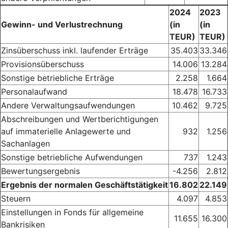
2024
2023
Gewinn- und Verlustrechnung
(in
(in
TEUR)
TEUR)
Zinsüberschuss inkl. laufender Erträge
35.403
33.346
Provisionsüberschuss
14.006
13.284
Sonstige betriebliche Erträge
2.258
1.664
Personalaufwand
18.478
16.733
Andere Verwaltungsaufwendungen
10.462
9.725
Abschreibungen und Wertberichtigungen
auf immaterielle
Anlagewerte und
932
1.256
Sachanlagen
Sonstige betriebliche Aufwendungen
737
1.243
Bewertungsergebnis
-4.256
2.812
Ergebnis der normalen Geschäftstätigkeit
16.802
22.149
Steuern
4.097
4.853
Einstellungen in Fonds für allgemeine
11.655
16.300
Bankrisiken