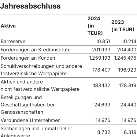
Jahresabschluss
2024
2023
Aktiva
(in
(in TEUR)
TEUR)
Barreserve
10.851
10.214
Forderungen an Kreditinstitute
201.933
204.400
Forderungen an Kunden
1.259.193
1.245.475
Schuldverschreibungen und andere
178.407
196.929
festverzinsliche Wertpapiere
Aktien und andere
183.132
178.319
nicht festverzinsliche Wertpapiere
Beteiligungen und
Geschäftsguthaben bei
24.699
24.440
Genossenschaften
Verbundene Unternehmen
14.976
14.976
Sachanlagen inkl. immaterieller
8.732
8.319
Anlagewerte